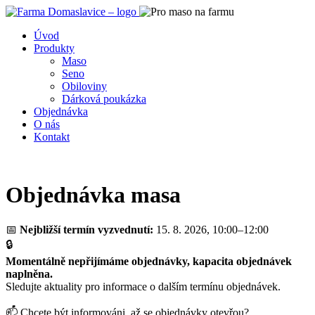
Úvod
Produkty
Maso
Seno
Obiloviny
Dárková poukázka
Objednávka
O nás
Kontakt
Objednávka masa
📅
Nejbližší termín vyzvednutí:
15. 8. 2026, 10:00–12:00
🔒
Momentálně nepřijímáme objednávky, kapacita objednávek
naplněna.
Sledujte aktuality pro informace o dalším termínu objednávek.
📫 Chcete být informováni, až se objednávky otevřou?